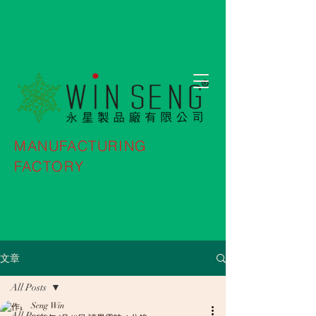
MANUFACTURING
FACTORY
文章
All Posts
Seng Win
All Posts