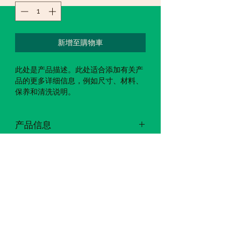
新增至購物車
此处是产品描述。此处适合添加有关产
品的更多详细信息，例如尺寸、材料、
保养和清洗说明。
产品信息
此处是产品详情。此处适合添加有关产
退货与退款政策
品的更多信息，例如尺寸、材料、保养
和清洗说明。另外，也可在此处描述产
此处是退货与退款政策。此处适合向客
品的独特之处，以及能给客户带来哪些
SHIPPING INFO
户说明如何处理不满意的产品。退款或
好处。买家总是希望能在购买之前清楚
退换政策应力求简单明了，这样才能建
了解产品。所以，尽量多提供相关信
I'm a shipping policy. I'm a great 
立起信任关系，使客户不再有后顾之
息，让买家有信心和决心购买您的产
place to add more information about 
忧。
品。